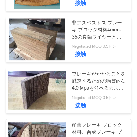
接触
22
地
アンカー ウインド
非アスベストス ブレー
図
キ ブロック材料4mm -
ラスのブレーキ・
35の真鍮ワイヤーとの
厚さmmの
PRIVACY
Negotiated MOQ:0.5トン
ライニング
接触
POLICY
ブレーキがかかることを
28
減速するための物質的な
非アスベストスの
4.0 Mpaを並べるカスタ
マイズされた幅のブレー
Negotiated MOQ:0.5トン
ブレーキ・ライニ
キ片
接触
ング
産業ブレーキ ブロック
材料、合成ブレーキ ブ