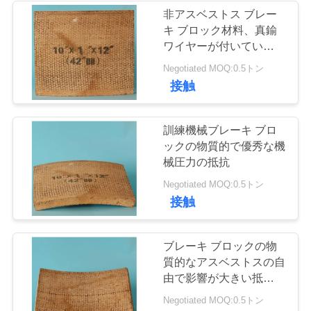
非アスベストス ブレー
い
キ ブロック材料、真鍮
30
ワイヤーが付いている編
ガスケット シート
まれたブレーキ ブロッ
引
Negotiated MOQ:0.5トン
ク
接触
を接合するオイル
用
を
訓練機械ブレーキ ブロ
ックの物質的で優秀な機
要
械圧力の抵抗
求
16
Negotiated MOQ:0.5トン
接触
ブレーキ ブロック
し
な
材料
ブレーキ ブロックの物
さ
質的なアスベストスの自
由で影響が大きい抵抗の
い
ブラウン編まれた色
Negotiated MOQ:0.5トン