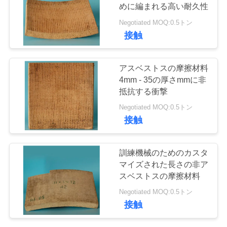
質
めに編まれる高い耐久性
管
Negotiated MOQ:0.5トン
30
接触
理
シートを接合する
アスベストスの摩擦材料
非アスベストス
私
4mm - 35の厚さmmに非
抵抗する衝撃
達
Negotiated MOQ:0.5トン
に
接触
連
30
訓練機械のためのカスタ
シートを接合する
絡
マイズされた長さの非ア
スベストスの摩擦材料
し
アスベストス
Negotiated MOQ:0.5トン
な
接触
さ