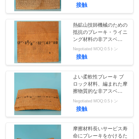
達
グ
接触
に
つ
熱鉱山技師機械のための
39
抵抗のブレーキ・ライニ
い
編まれたブレー
ング材料の非アスベスト
ス
て
Negotiated MOQ:0.5トン
キ・ライニング ロ
接触
ール
工
よい柔軟性ブレーキ ブ
場
ロック材料、編まれた摩
擦物質的な非アスベスト
79
旅
ス
Negotiated MOQ:0.5トン
産業ブレーキ・ラ
行
接触
イニング
品
摩擦材料長いサービス寿
命にブレーキをかけるた