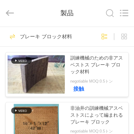
キ・
ラ
イ
製品
ニ
ン
グ
supplier.
家
180
Copyright
©
ブレーキ ブロック材料
2019
非アスベストスに
-
2026
Ningbo
プ
Xinyan
よって編まれるブ
Friction
訓練機械のための非アス
Materials
ロ
Co.,
ベストス ブレーキ ブロ
Ltd..
レーキ・ライニン
All
ック材料
Rights
ダ
Reserved.
negotiable MOQ:0.5トン
グ
ク
接触
20
ト
アスベストスのブ
非油井の訓練機械アスベ
ストスによって編まれる
レーキ・ライニン
私
ブレーキ ブロック
negotiable MOQ:0.5トン