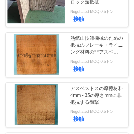
ロック熱抵抗
30
Negotiated MOQ:0.5トン
非アスベストスの
接触
ガスケット シート
熱鉱山技師機械のための
抵抗のブレーキ・ライニ
ング材料の非アスベスト
ス
Negotiated MOQ:0.5トン
11
接触
編まれたブレー
アスベストスの摩擦材料
キ・ライニング
4mm - 35の厚さmmに非
抵抗する衝撃
Negotiated MOQ:0.5トン
接触