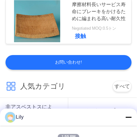
摩擦材料長いサービス寿
命にブレーキをかけるた
めに編まれる高い耐久性
Negotiated MOQ:0.5トン
接触
お問い合わせ!
人気カテゴリ
すべて
非アスベストスによ
アスベストスのブレ
って編まれるブレー
Lily
ーキ・ライニング
キ・ライニング
1:55 PM