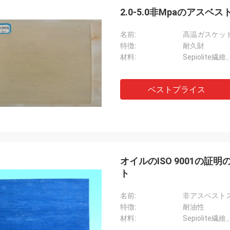
2.0-5.0非Mpaのアス
名前:
高温ガスケット
特徴:
耐久財
材料:
Sepiolite
ベストプライス
オイルのISO 9001の
ト
名前:
非アスベスト
特徴:
耐油性
材料:
Sepiolite