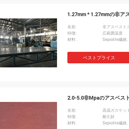
1.27mm * 1.27m
名前:
非アスベスト
特徴:
広範囲温度
材料:
Sepiolite
ベストプライス
Chay氏
2010年のこれ以来のXinyanにである
よい工場協力した。ブレーキ・ライ
の質はいつもよく、言われた「最高
ト パフォーマンス」であることがで
2.0-5.0非Mpaのアス
ユリはコミュニケーションおよび支
非常に正直な販売部長で非常によ
名前:
高温ガスケット
特徴:
耐久財
材料:
Sepiolite