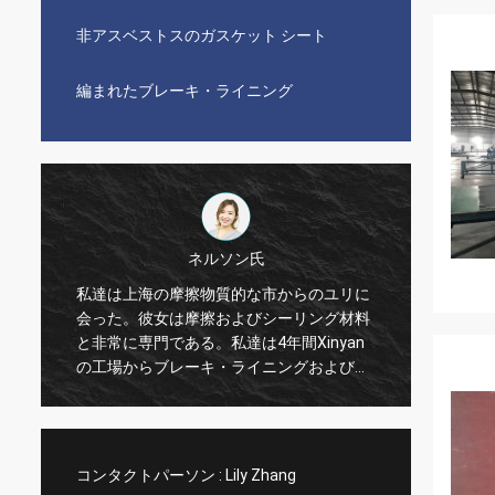
非アスベストスのガスケット シート
編まれたブレーキ・ライニング
ネルソン氏
る
私達は上海の摩擦物質的な市からのユリに
私達は
会った。彼女は摩擦およびシーリング材料
非常に
と非常に専門である。私達は4年間Xinyan
ニング
で
の工場からブレーキ・ライニングおよびガ
のコス
スケットの共同シートを輸入した。よく、
きる。
気持が良い協同いつも。まさに正直な製造
える、
者、私達はそれらを信頼し、またXinyan
い。
compとの有利な協同をすることができる
コンタクトパーソン :
Lily Zhang
ことを信じる