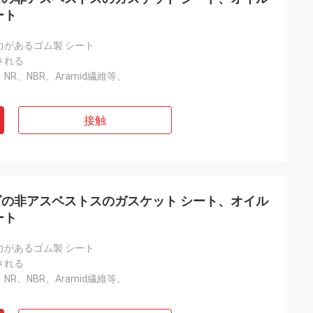
ート
力があるゴム製 シート
される
繊維、NR、NBR、Aramid繊維等。
接触
の非アスベストスのガスケット シート、オイル
ート
力があるゴム製 シート
される
繊維、NR、NBR、Aramid繊維等。