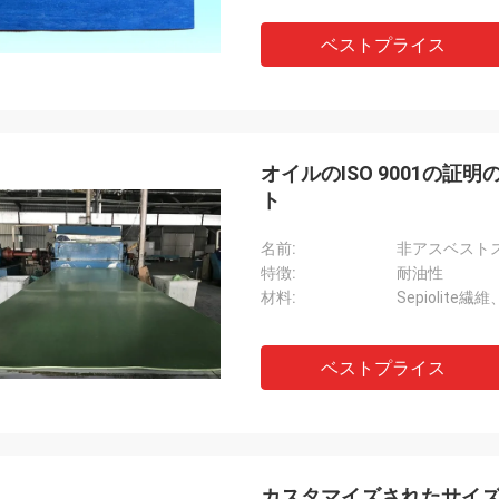
ベストプライス
オイルのISO 9001の
ト
名前:
非アスベスト
特徴:
耐油性
材料:
Sepiolite
ベストプライス
カスタマイズされたサイズ