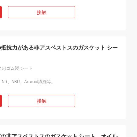
接触
証明の抵抗力がある非アスベストスのガスケット シー
スのゴム製 シート
繊維、NR、NBR、Aramid繊維等。
接触
の非アスベストスのガスケット シート、オイル