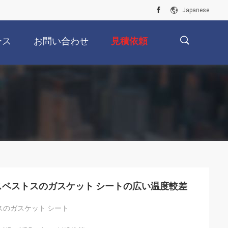
Japanese
ース
お問い合わせ
見積依頼
描
述
mの非アスベストスのガスケット シートの広い温度較差
スのガスケット シート