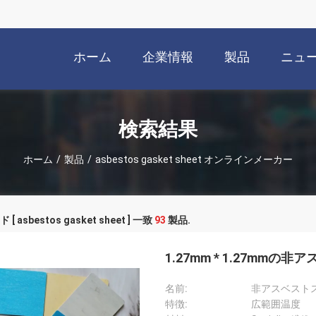
ホーム
企業情報
製品
ニュ
検索結果
ホーム
/
製品
/
asbestos gasket sheet オンラインメーカー
[ asbestos gasket sheet ] 一致
93
製品.
1.27mm * 1.27m
名前:
非アスベスト
特徴:
広範囲温度