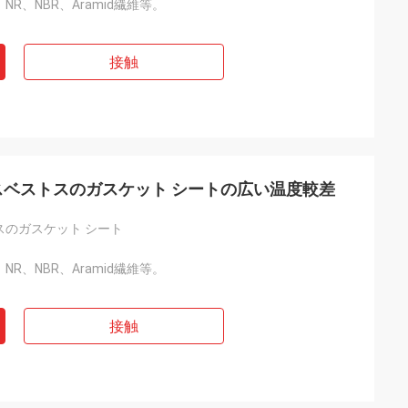
繊維、NR、NBR、Aramid繊維等。
接触
mの非アスベストスのガスケット シートの広い温度較差
スのガスケット シート
繊維、NR、NBR、Aramid繊維等。
接触