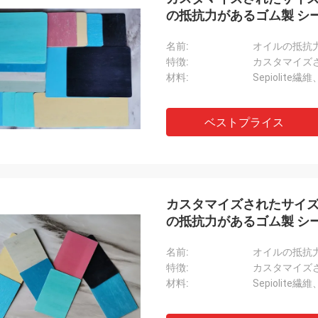
の抵抗力があるゴム製 シ
名前:
オイルの抵抗
特徴:
カスタマイズ
材料:
Sepiolite
ベストプライス
カスタマイズされたサイズ
の抵抗力があるゴム製 シ
名前:
オイルの抵抗
特徴:
カスタマイズ
材料:
Sepiolite