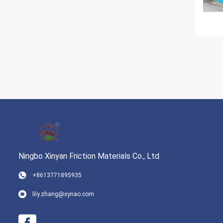
Ningbo Xinyan Friction Materials Co., Ltd.
+8613771895935
lily.zhang@xynao.com