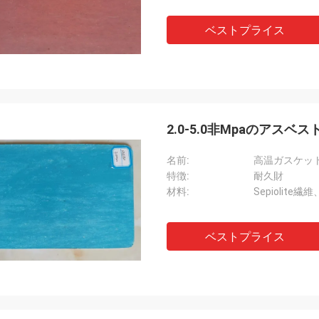
ベストプライス
2.0-5.0非Mpaのアス
名前:
高温ガスケット
特徴:
耐久財
材料:
Sepiolite
ベストプライス