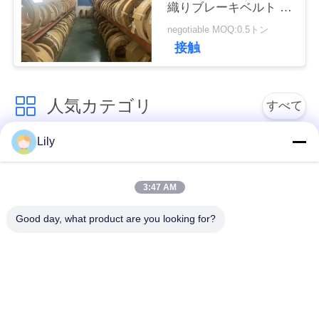
織りブレーキベルト 船
い
舶アンカー
negotiable MOQ:0.5トン
接触
引
用
人気カテゴリ
すべて
を
Lily
非アスベストスによ
要
アスベストスのブレ
って編まれるブレー
ーキ・ライニング
求
キ・ライニング
3:47 AM
し
Good day, what product are you looking for?
編まれたブレーキ・
産業ブレーキ・ライ
な
ライニング ロール
ニング
さ
シートを接合する非
シートを接合するア
い
アスベストス
スベストス