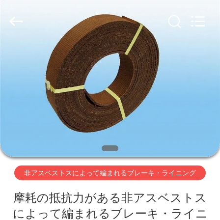
キ・
ラ
イ
ニ
ン
グ
supplier.
家
Copyright
©
2019
-
2026
Ningbo
プ
Xinyan
Friction
Materials
ロ
Co.,
Ltd..
All
Rights
ダ
Reserved.
ク
ト
非アスベストスによって編まれるブレーキ・ライニング
摩耗の抵抗力がある非アスベストス
私
によって編まれるブレーキ・ライニ