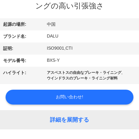
達
ングの高い引張強さ
に
つ
起源の場所:
中国
い
DALU
ブランド名:
て
ISO9001,CTI
証明:
BXS-Y
モデル番号:
工
,
ハイライト:
アスベストスの自由なブレーキ・ライニング
ウインドラスのブレーキ・ライニング材料
場
旅
お問い合わせ!
行
詳細を展開する
品