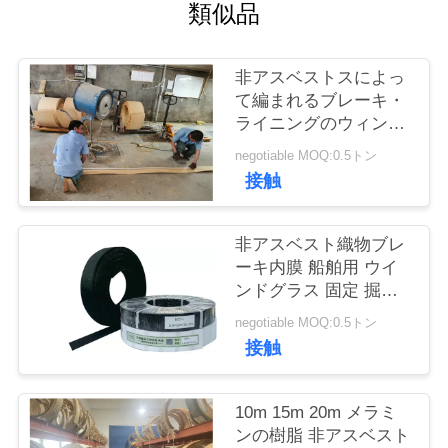
質
類似品
管
非アスベストスによっ
理
て編まれるブレーキ・
ライニングのウィンチ
のアンカー ウインドラ
私
negotiable MOQ:0.5トン
ス ブレーキ メラミン
接触
樹脂の黄色
達
に
非アスベスト織物ブレ
ーキ内膜 船舶用 ウイ
連
ンドグラス 固定 掘削
機 エレベーターブレー
絡
negotiable MOQ:0.5トン
キ
接触
し
な
10m 15m 20m メラミ
ンの樹脂 非アスベスト
さ