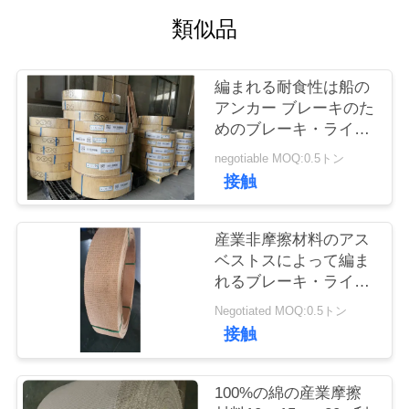
質
類似品
管
理
編まれる耐食性は船の
アンカー ブレーキのた
めのブレーキ・ライニ
私
ングを
negotiable MOQ:0.5トン
達
接触
に
産業非摩擦材料のアス
連
ベストスによって編ま
れるブレーキ・ライニ
絡
ングの100%の綿
Negotiated MOQ:0.5トン
し
接触
な
100%の綿の産業摩擦
さ