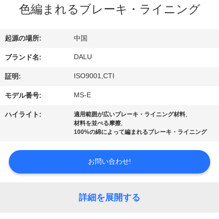
達
色編まれるブレーキ・ライニング
に
つ
起源の場所:
中国
い
DALU
ブランド名:
て
ISO9001,CTI
証明:
MS-E
モデル番号:
工
,
ハイライト:
適用範囲が広いブレーキ・ライニング材料
,
材料を並べる摩擦
場
100%の綿によって編まれるブレーキ・ライニング
旅
お問い合わせ!
行
詳細を展開する
品