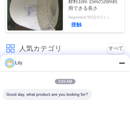
材料10m 15mの20m利
い
用できる長さ
Negotiated MOQ:0.5トン
接触
引
用
人気カテゴリ
すべて
を
要
Lily
非アスベストスによ
アスベストスのブレ
って編まれるブレー
求
ーキ・ライニング
キ・ライニング
3:03 AM
し
Good day, what product are you looking for?
な
編まれたブレーキ・
産業ブレーキ・ライ
ライニング ロール
ニング
さ
い
シートを接合する非
シートを接合するア
アスベストス
スベストス