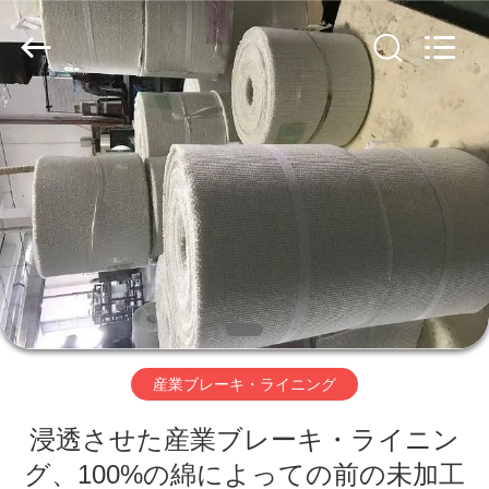
キ・
ラ
イ
ニ
ン
グ
supplier.
家
Copyright
©
2019
-
2026
Ningbo
プ
Xinyan
Friction
Materials
ロ
Co.,
Ltd..
All
Rights
ダ
Reserved.
ク
ト
産業ブレーキ・ライニング
浸透させた産業ブレーキ・ライニン
私
グ、100%の綿によっての前の未加工