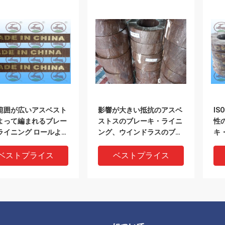
範囲が広いアスベスト
影響が大きい抵抗のアスベ
IS
よって編まれるブレー
ストスのブレーキ・ライニ
性
ライニング ロールよい
ング、ウインドラスのブレ
キ
かさの環境の友好的
ーキ・ライニング材料
ベストプライス
ベストプライス