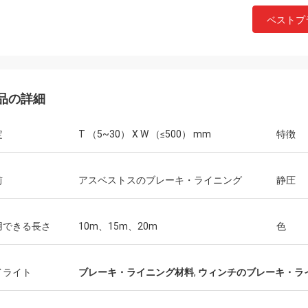
ベストプ
品の詳細
定
T （5~30） X W （≤500） mm
特徴
Chay氏
前
アスベストスのブレーキ・ライニング
静圧
2010年のこれ以来のXinyanにである
よい工場協力した。ブレーキ・ライ
の質はいつもよく、言われた「最高
用できる長さ
10m、15m、20m
色
ト パフォーマンス」であることがで
ユリはコミュニケーションおよび支
非常に正直な販売部長で非常によ
イライト
ブレーキ・ライニング材料
,
ウィンチのブレーキ・ラ