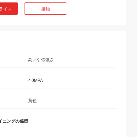
ライス
接触
高い引張強さ
4.0MPA
黄色
イニングの係留