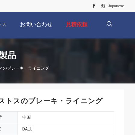
Japanese
ース
お問い合わせ
見積依頼
描
製品
スのブレーキ・ライニング
述
ストスのブレーキ・ライニング
所
中国
名
DALU