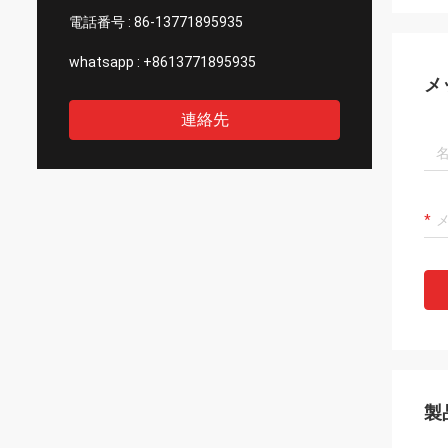
電話番号 :
86-13771895935
whatsapp :
+8613771895935
メ
連絡先
製