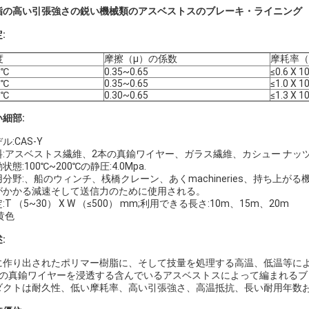
脂の高い引張強さの鋭い機械類のアスベストスのブレーキ・ライニング
:
度
摩擦（μ）の係数
摩耗率（v
0℃
0.35~0.65
≤0.6 X 1
0℃
0.35~0.65
≤1.0 X 1
0℃
0.30~0.65
≤1.3 X 1
細部:
ル:CAS-Y
料:アスベストス繊維、2本の真鍮ワイヤー、ガラス繊維、カシュー ナッ
状態:100℃~200℃の静圧:4.0Mpa.
分野:、船のウィンチ、桟橋クレーン、あくmachineries、持ち上がる機
がかかる減速そして送信力のために使用される。
:T （5~30） X W （≤500） mm;利用できる長さ:10m、15m、20m
黄色
:
に作り出されたポリマー樹脂に、そして技量を処理する高温、低温等によって高度
本の真鍮ワイヤーを浸透する含んでいるアスベストスによって編まれるブ
ダクトは耐久性、低い摩耗率、高い引張強さ、高温抵抗、長い耐用年数