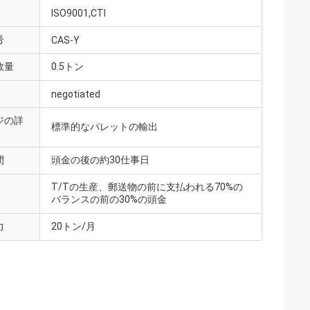
ISO9001,CTI
号
CAS-Y
数量
0.5トン
negotiated
ジの詳
標準的なパレットの輸出
間
頭金の後の約30仕事日
T/Tの生産、郵送物の前に支払われる70%の
バランスの前の30%の頭金
力
20トン/月