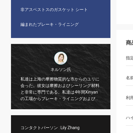
非アスベストスのガスケット シート
編まれたブレーキ・ライニング
商
指
ネルソン氏
名
る
私達は上海の摩擦物質的な市からのユリに
私達は
会った。彼女は摩擦およびシーリング材料
非常に
と非常に専門である。私達は4年間Xinyan
ニング
利
で
の工場からブレーキ・ライニングおよびガ
のコス
スケットの共同シートを輸入した。よく、
きる。
気持が良い協同いつも。まさに正直な製造
える、
ハ
者、私達はそれらを信頼し、またXinyan
い。
compとの有利な協同をすることができる
コンタクトパーソン :
Lily Zhang
ことを信じる