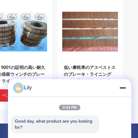
O 9001の証明の高い耐久
低い摩耗率のアスベストス
の係留ウィンチのブレー
のブレーキ・ライニング
・ライニング
は、多機能材料を並べ直す
Lily
ことにブレーキをかける
ベストプライス
ベストプライス
3:44 PM
Good day, what product are you looking 
for?