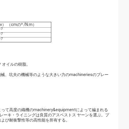
） （cmの³ /N.m）
-7
0
-7
0
-7
0
ツ オイルの樹脂。
械、坑夫の機械等のような大きい力のmachineriesのブレー
の織機のmachinery&equipmentによって編まれる
レーキ・ライニングは良質のアスベストス ヤーンを選ぶ。プ
および耐衝撃性等の高性能を所有する。