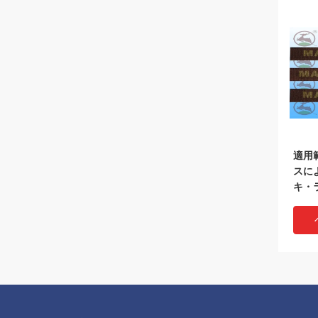
適用
スに
キ・
柔ら