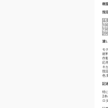
樹
指定
温
10
15
20
速い
モデ
材
作動
応用
キ
指定
色:
記述
特
2
ロ