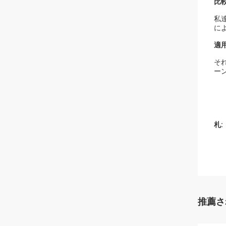
比較
私
に
適用
そ
ー
札:
推薦さ