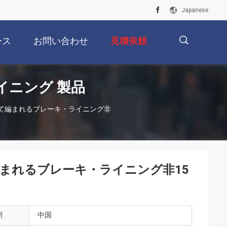
Japanese
ース
お問い合わせ
見積依頼
ニング 製品
描
て編まれるブレーキ・ライニング非
述
まれるブレーキ・ライニング非15
所
中国