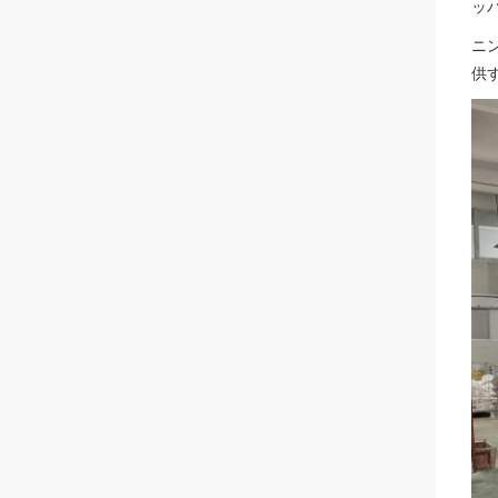
ッ
ニ
供