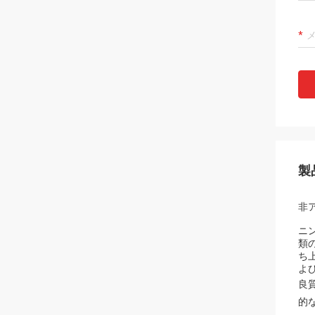
製
非
ニン
類
ち
よ
良
的