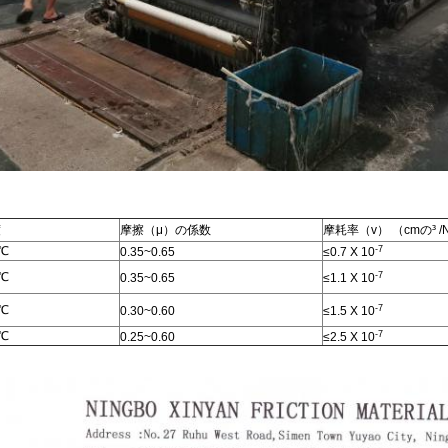
度
摩擦（μ）の係数
摩耗率（v） （cmの³ /
-7
0℃
0.35~0.65
≤0.7 X 10
-7
0℃
0.35~0.65
≤1.1 X 10
-7
0℃
0.30~0.60
≤1.5 X 10
-7
0℃
0.25~0.60
≤2.5 X 10