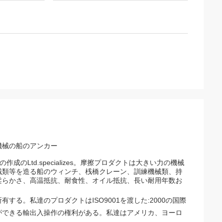
機械の船のアンカー
成のLtd.specializes。摩擦プロダクトは大きい力の機械
械類等を造る船のウィンチ、桟橋クレーン、訓練機械類、持
柔らかさ、高温抵抗、耐食性、オイル抵抗、長い耐用年数お
る。私達のプロダクトはISO9001を渡した:2000の国際
ができる輸出入操作の権利がある。私達はアメリカ、ヨーロ