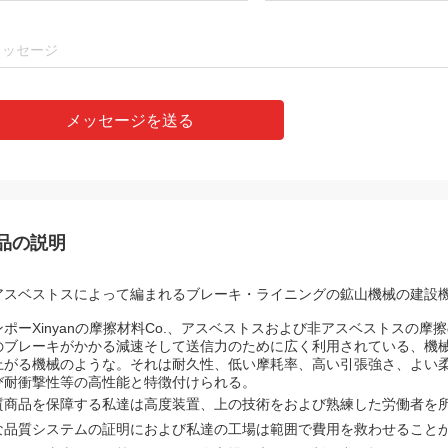
メッセージを送る
品の説明
アスベストスによって編まれるブレーキ・ライニングの鉱山機械の建設
ポーXinyanの摩擦材料Co.、アスベストスおよび非アスベストスの摩擦の作
のブレーキがかかる減速そして送信力のために広く利用されている、機
上がる機械のような。それは耐久性、低い摩耗率、高い引張強さ、よい
び耐衝撃性等の高性能と特徴付けられる。
質商品を保障する私達は高度装置、上の技術をおよび熟練した労働者を所有す
な品質システムの証明におよび私達の工場は範囲で費用を救わせること