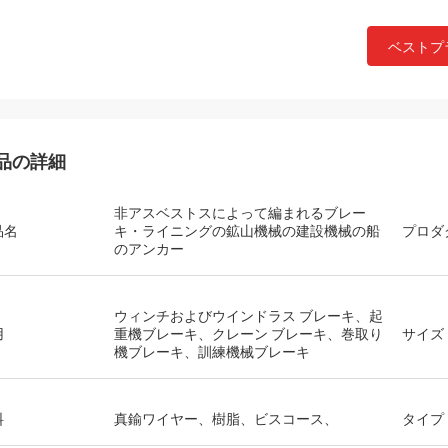
ベストプ
品の詳細
非アスベストスによって編まれるブレー
品名
キ・ライニングの鉱山機械の建設機械の船
プロダ
Chay氏
のアンカー
年のこれ以来のXinyanにである
工場協力した。ブレーキ・ライ
はいつもよく、言われた「最高
ウィンチおよびウインドラス ブレーキ、起
フォーマンス」であることがで
用
重機ブレーキ、クレーン ブレーキ、巻取り
サイズ
機ブレーキ、訓練機械ブレーキ
はコミュニケーションおよび支
に正直な販売部長で非常によ
料
真鍮ワイヤー、樹脂、ビスコース、
タイプ