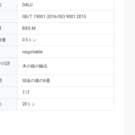
名
DALU
GB/T 19001-2016/ISO 9001:2015
号
BXS-M
数量
0.5トン
negotiable
ジの詳
木の箱の輸出
間
頭金の後の6週
T/T
力
20トン