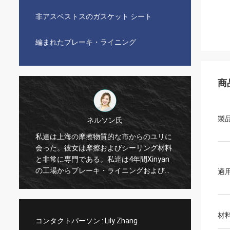
非アスベストスのガスケット シート
編まれたブレーキ・ライニング
商
製
ネルソン氏
私達は上海の摩擦物質的な市からのユリに
私達は2010
会った。彼女は摩擦およびシーリング材料
非常によい
と非常に専門である。私達は4年間Xinyan
ニングの質
の工場からブレーキ・ライニングおよびガ
のコスト パ
適
スケットの共同シートを輸入した。よく、
きる。ユリ
気持が良い協同いつも。まさに正直な製造
える、非常
者、私達はそれらを信頼し、またXinyan
い。
材
compとの有利な協同をすることができる
コンタクトパーソン :
Lily Zhang
ことを信じる