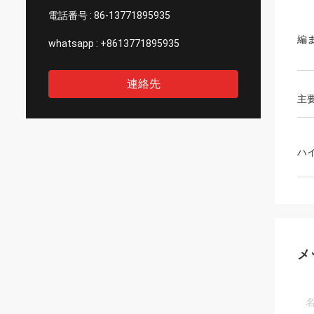
電話番号 :
86-13771895935
編
whatsapp :
+8613771895935
連絡先
主
ハ
メ