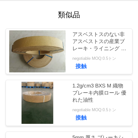
質
類似品
管
理
アスベストスのない非
アスベストスの産業ブ
私
レーキ・ライニング ロ
ール ブレーキはさみ金
negotiable MOQ:0.5トン
達
接触
に
連
1.2g/cm3 BXS M 織物
ブレーキ内膜ロール 優
絡
れた油性
し
negotiable MOQ:0.5トン
接触
な
さ
5mm 厚さ ブレーキシ