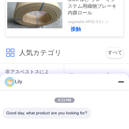
ステム用織物ブレーキ
い
内膜ロール
negotiable MOQ:0.5トン
引
接触
用
を
人気カテゴリ
すべて
要
非アスベストスによ
求
アスベストスのブレ
って編まれるブレー
ーキ・ライニング
Lily
キ・ライニング
し
な
4:13 PM
編まれたブレーキ・
産業ブレーキ・ライ
さ
ライニング ロール
ニング
Good day, what product are you looking for?
い
シートを接合する非
シートを接合するア