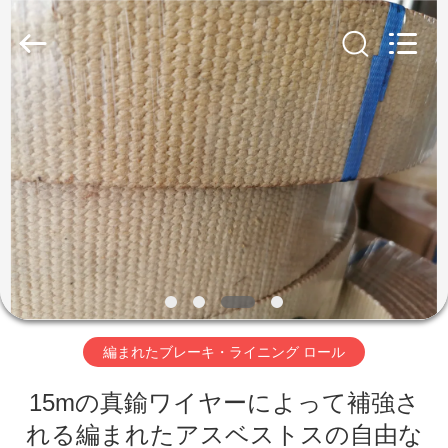
キ・
ラ
イ
ニ
ン
グ
supplier.
家
Copyright
©
2019
-
2026
Ningbo
プ
Xinyan
Friction
Materials
ロ
Co.,
Ltd..
All
Rights
ダ
Reserved.
ク
ト
編まれたブレーキ・ライニング ロール
15mの真鍮ワイヤーによって補強さ
私
れる編まれたアスベストスの自由な