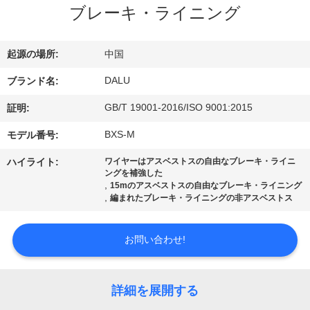
達
ブレーキ・ライニング
に
つ
起源の場所:
中国
い
DALU
ブランド名:
て
GB/T 19001-2016/ISO 9001:2015
証明:
BXS-M
モデル番号:
工
ハイライト:
ワイヤーはアスベストスの自由なブレーキ・ライニ
ングを補強した
場
,
15mのアスベストスの自由なブレーキ・ライニング
,
編まれたブレーキ・ライニングの非アスベストス
旅
行
お問い合わせ!
品
詳細を展開する