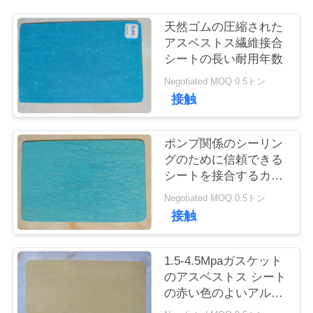
質
天然ゴムの圧縮された
管
アスベストス繊維接合
シートの長い耐用年数
理
Negotiated MOQ:0.5トン
接触
私
達
ポンプ関係のシーリン
グのために信頼できる
に
シートを接合するカス
タマイズされたアスベ
連
Negotiated MOQ:0.5トン
ストス
接触
絡
し
1.5-4.5Mpaガスケット
な
のアスベストス シート
の赤い色のよいアルカ
さ
リの抵抗