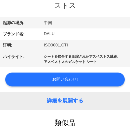
達
ストス
に
つ
起源の場所:
中国
い
DALU
ブランド名:
て
ISO9001,CTI
証明:
,
ハイライト:
シートを接合する圧縮されたアスベストス繊維
アスベストスのガスケット シート
工
場
お問い合わせ!
旅
行
詳細を展開する
品
類似品