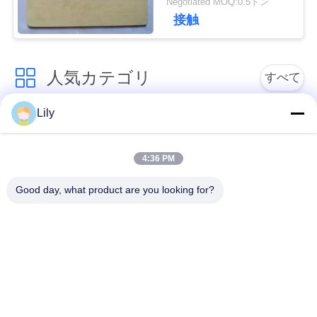
Negotiated MOQ:0.5トン
い
接触
引
人気カテゴリ
すべて
用
Lily
非アスベストスによ
を
アスベストスのブレ
って編まれるブレー
ーキ・ライニング
要
キ・ライニング
4:36 PM
求
Good day, what product are you looking for?
編まれたブレーキ・
産業ブレーキ・ライ
し
ライニング ロール
ニング
な
シートを接合する非
シートを接合するア
さ
アスベストス
スベストス
い