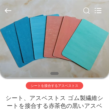
キ・
ラ
イ
ニ
ン
グ
supplier.
家
Copyright
©
2019
-
2026
Ningbo
プ
Xinyan
Friction
Materials
ロ
Co.,
Ltd..
All
Rights
ダ
Reserved.
ク
ト
シートを接合するアスベストス
シート、アスベストス ゴム製繊維シ
私
ートを接合する赤茶色の黒いアスベ