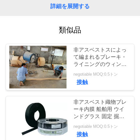
質
詳細を展開する
管
理
類似品
私
非アスベストスによっ
て編まれるブレーキ・
達
ライニングのウィンチ
のアンカー ウインドラ
に
negotiable MOQ:0.5トン
ス ブレーキ メラミン
接触
樹脂の黄色
連
絡
非アスベスト織物ブレ
ーキ内膜 船舶用 ウイ
し
ンドグラス 固定 掘削
な
機 エレベーターブレー
negotiable MOQ:0.5トン
キ
接触
さ