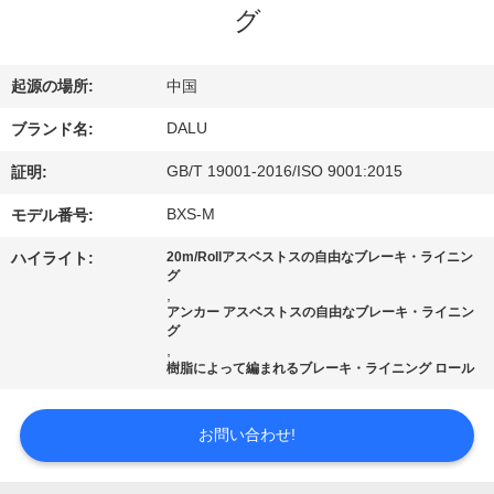
達
グ
に
つ
起源の場所:
中国
い
DALU
ブランド名:
て
GB/T 19001-2016/ISO 9001:2015
証明:
BXS-M
モデル番号:
工
ハイライト:
20m/Rollアスベストスの自由なブレーキ・ライニン
グ
場
,
アンカー アスベストスの自由なブレーキ・ライニン
グ
旅
,
樹脂によって編まれるブレーキ・ライニング ロール
行
お問い合わせ!
品