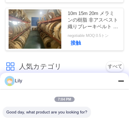
い
10m 15m 20m メラミ
ンの樹脂 非アスベスト
織りブレーキベルト 船
引
舶アンカー
negotiable MOQ:0.5トン
用
接触
を
要
人気カテゴリ
すべて
求
Lily
し
非アスベストスによ
アスベストスのブレ
って編まれるブレー
ーキ・ライニング
な
キ・ライニング
7:04 PM
さ
Good day, what product are you looking for?
編まれたブレーキ・
産業ブレーキ・ライ
い
ライニング ロール
ニング