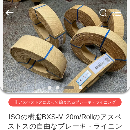
キ・
ラ
イ
ニ
ン
グ
supplier.
家
Copyright
©
2019
-
2026
Ningbo
プ
Xinyan
Friction
Materials
ロ
Co.,
Ltd..
All
Rights
ダ
Reserved.
ク
ト
非アスベストスによって編まれるブレーキ・ライニング
ISOの樹脂BXS-M 20m/Rollのアスベ
私
ストスの自由なブレーキ・ライニン